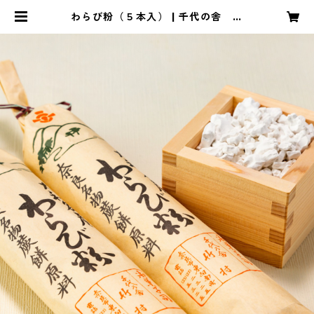
わらび粉（５本入） | 千代の舎 竹
村