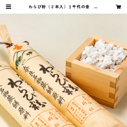
わらび粉（２本入） | 千代の舎 竹
村