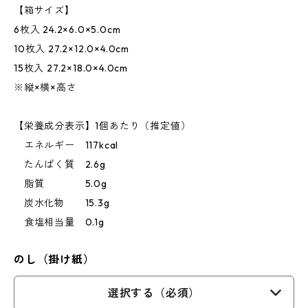
【箱サイズ】
6枚入 24.2×6.0×5.0cm
10枚入 27.2×12.0×4.0cm
15枚入 27.2×18.0×4.0cm
※縦×横×高さ
【栄養成分表示】1個あたり（推定値）
エネルギー 117kcal
たんぱく質 2.6g
脂質 5.0g
炭水化物 15.3g
食塩相当量 0.1g
のし（掛け紙）
選択する（必須）