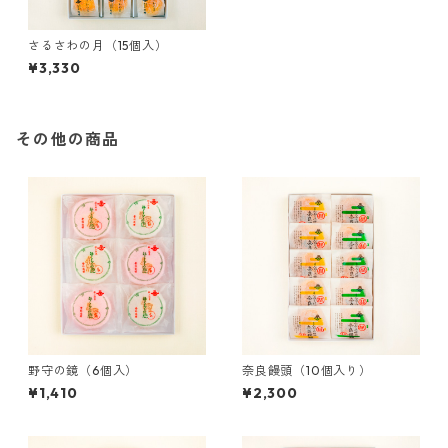
さるさわの月（15個入）
¥3,330
その他の商品
野守の鏡（6個入）
奈良饅頭（10個入り）
¥1,410
¥2,300