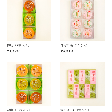
神鹿（9枚入り）
野守の鏡（16個入）
¥1,370
¥3,510
神鹿（18枚入り）
青丹よし(10個入り）