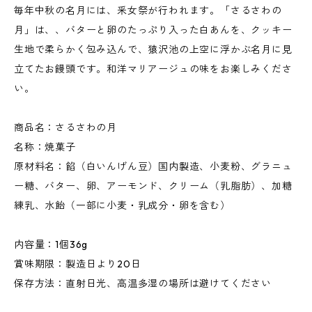
毎年中秋の名月には、釆女祭が行われます。「さるさわの
月」は、、バターと卵のたっぷり入った白あんを、クッキー
生地で柔らかく包み込んで、猿沢池の上空に浮かぶ名月に見
立てたお饅頭です。和洋マリアージュの味をお楽しみくださ
い。
商品名：さるさわの月
名称：焼菓子
原材料名：餡（白いんげん豆）国内製造、小麦粉、グラニュ
ー糖、バター、卵、アーモンド、クリーム（乳脂肪）、加糖
練乳、水飴（一部に小麦・乳成分・卵を含む）
内容量：1個36g
賞味期限：製造日より20日
保存方法：直射日光、高温多湿の場所は避けてください