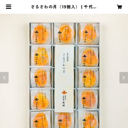
さるさわの月（15個入） | 千代の
舎 竹村